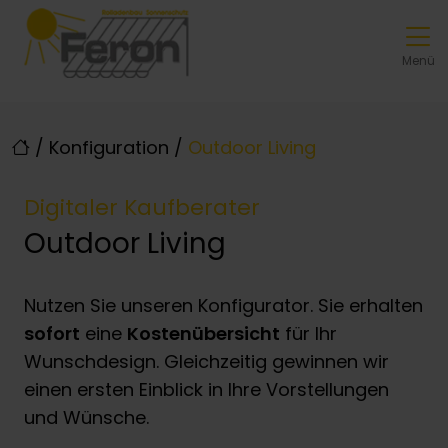
Direkt zur Top-Navigation
Direkt zur Hauptnavigation
Zum Inhalt springen
Direkt zum Footer
Hauptnavigation
Menü
/
Konfiguration
/
Outdoor Living
Digitaler Kaufberater
Outdoor Living
Nutzen Sie unseren Konfigurator. Sie erhalten
sofort
eine
Kostenübersicht
für Ihr
Wunschdesign. Gleichzeitig gewinnen wir
einen ersten Einblick in Ihre Vorstellungen
und Wünsche.