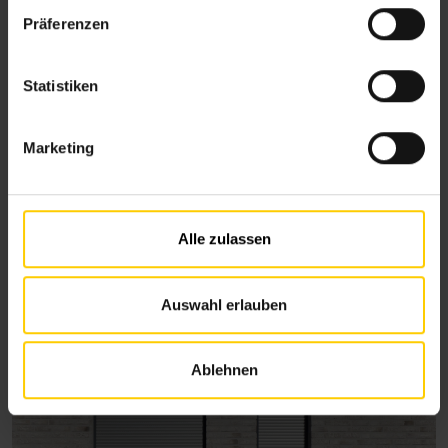
w
Präferenzen
i
l
l
Statistiken
i
g
Marketing
u
n
g
s
Alle zulassen
a
u
s
Auswahl erlauben
w
a
Ablehnen
h
l