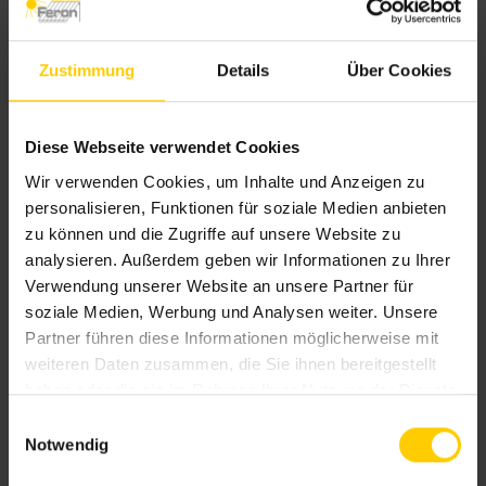
Zustimmung
Details
Über Cookies
Diese Webseite verwendet Cookies
Wir verwenden Cookies, um Inhalte und Anzeigen zu
personalisieren, Funktionen für soziale Medien anbieten
zu können und die Zugriffe auf unsere Website zu
analysieren. Außerdem geben wir Informationen zu Ihrer
Verwendung unserer Website an unsere Partner für
Rollläden bieten effektiven
soziale Medien, Werbung und Analysen weiter. Unsere
Sonnenschutz und sorgen für mehr
Partner führen diese Informationen möglicherweise mit
weiteren Daten zusammen, die Sie ihnen bereitgestellt
Privatsphäre und ein angenehmes
haben oder die sie im Rahmen Ihrer Nutzung der Dienste
Raumklima.
gesammelt haben.
E
Notwendig
i
n