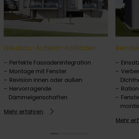
Neubau-Aufsetz-Rollläden
Renovi
Perfekte Fassadenintegration
Einsat
Montage mit Fenster
Verbe
Revision innen oder außen
Dichth
Hervorragende
Ration
Dämmeigenschaften
Fenst
monti
Mehr erfahren
Mehr er