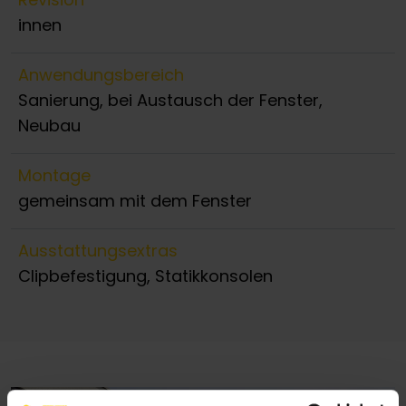
innen
Anwendungsbereich
Sanierung, bei Austausch der Fenster,
Neubau
Montage
gemeinsam mit dem Fenster
Ausstattungsextras
Clipbefestigung, Statikkonsolen