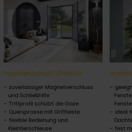
Insektenschutz-Drehtür
Insek
zuverlässiger Magnetverschluss
geeign
und Schließhilfe
Fenste
Trittprofil schützt die Gaze
Fenst
Quersprosse mit Griffleiste
ideal 
flexible Bedienung und
Dachf
Kleintierschleuse
fest m