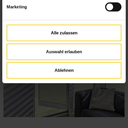
g
Marketing
u
n
g
s
Alle zulassen
a
u
s
Auswahl erlauben
w
a
Ablehnen
h
l