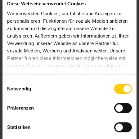
Diese Webseite verwendet Cookies
Wir verwenden Cookies, um Inhalte und Anzeigen zu
personalisieren, Funktionen für soziale Medien anbieten
zu können und die Zugriffe auf unsere Website zu
analysieren. Außerdem geben wir Informationen zu Ihrer
Verwendung unserer Website an unsere Partner für
soziale Medien, Werbung und Analysen weiter. Unsere
Insektenschutz hält lästige Tiere fern
Partner führen diese Informationen möglicherweise mit
und sorgt gleichzeitig für frische Luft
weiteren Daten zusammen, die Sie ihnen bereitgestellt
und ein angenehmes Raumklima.
haben oder die sie im Rahmen Ihrer Nutzung der Dienste
gesammelt haben.
E
Notwendig
i
n
w
Präferenzen
i
l
l
Statistiken
i