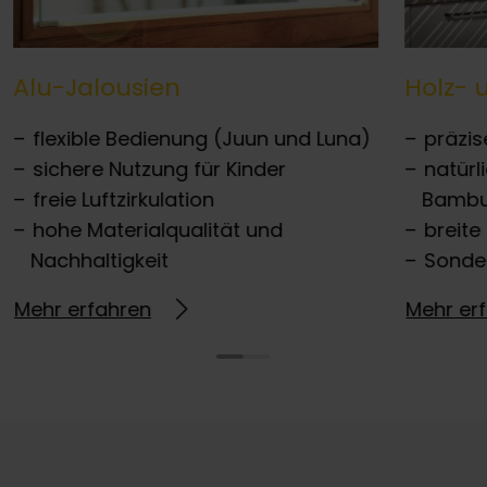
Alu-Jalousien
Holz- 
flexible Bedienung (Juun und Luna)
präzis
sichere Nutzung für Kinder
natürl
freie Luftzirkulation
Bamb
hohe Materialqualität und
breite
Nachhaltigkeit
Sonde
Mehr erfahren
Mehr er