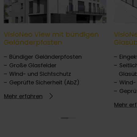
VisioNeo View mit bündigen
VisioN
Geländerpfosten
Glasü
Bündiger Geländerpfosten
Eingek
Große Glasfelder
Seitli
Wind- und Sichtschutz
Glasü
Geprüfte Sicherheit (AbZ)
Wind-
Geprüf
Mehr erfahren
Mehr er