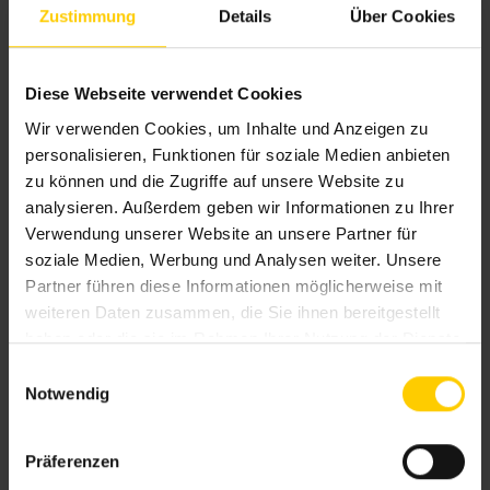
Zustimmung
Details
Über Cookies
Diese Webseite verwendet Cookies
Wir verwenden Cookies, um Inhalte und Anzeigen zu
personalisieren, Funktionen für soziale Medien anbieten
Absturzsicherungen bieten
zu können und die Zugriffe auf unsere Website zu
analysieren. Außerdem geben wir Informationen zu Ihrer
zuverlässigen Schutz und erhöhen
Verwendung unserer Website an unsere Partner für
die Sicherheit an Fenster, Balkonen
soziale Medien, Werbung und Analysen weiter. Unsere
oder Treppen für mehr Schutz und
Partner führen diese Informationen möglicherweise mit
Sicherheit im Alltag.
weiteren Daten zusammen, die Sie ihnen bereitgestellt
haben oder die sie im Rahmen Ihrer Nutzung der Dienste
gesammelt haben.
E
Notwendig
i
n
w
Präferenzen
i