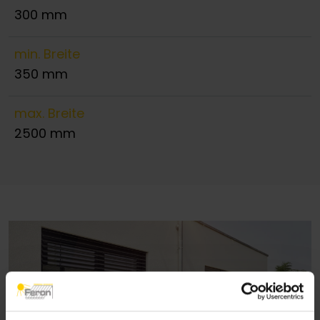
300 mm
min. Breite
350 mm
max. Breite
2500 mm