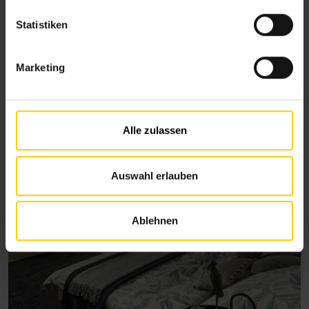
l
l
Statistiken
i
g
Marketing
u
n
g
s
Alle zulassen
a
u
s
Auswahl erlauben
w
a
Ablehnen
h
l