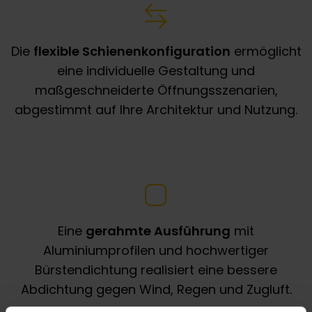
Die
flexible Schienenkonfiguration
ermöglicht
eine individuelle Gestaltung und
maßgeschneiderte Öffnungsszenarien,
abgestimmt auf Ihre Architektur und Nutzung.
Eine
gerahmte Ausführung
mit
Aluminiumprofilen und hochwertiger
Bürstendichtung realisiert eine bessere
Abdichtung gegen Wind, Regen und Zugluft.