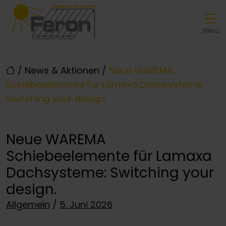
Direkt zur Top-Navigation
Direkt zur Hauptnavigation
Zum Inhalt springen
Direkt zum Footer
Hauptnavigation
Menü
/
News & Aktionen
/
Neue WAREMA
Schiebeelemente für Lamaxa Dachsysteme:
Switching your design.
Neue WAREMA
Schiebeelemente für Lamaxa
Dachsysteme: Switching your
design.
Posted on
Allgemein
/
5. Juni 2026