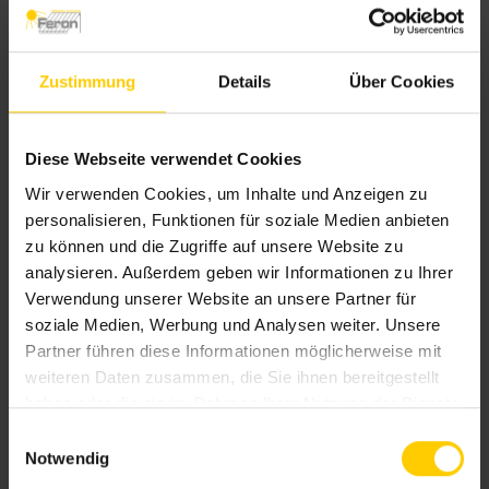
Schiebeläden aus Holz und
Zustimmung
Details
Über Cookies
Aluminium
Diese Webseite verwendet Cookies
Wir verwenden Cookies, um Inhalte und Anzeigen zu
personalisieren, Funktionen für soziale Medien anbieten
zu können und die Zugriffe auf unsere Website zu
analysieren. Außerdem geben wir Informationen zu Ihrer
Verwendung unserer Website an unsere Partner für
Die Schiebeläden bieten
zahlreiche Design-
soziale Medien, Werbung und Analysen weiter. Unsere
und Materialvarianten
. Pflegeleichte Design-
Partner führen diese Informationen möglicherweise mit
Dekore, Echtholz oder Aluminium in RAL-Farben
weiteren Daten zusammen, die Sie ihnen bereitgestellt
– passen Sie den Außenbereich an Ihren
haben oder die sie im Rahmen Ihrer Nutzung der Dienste
gesammelt haben.
eigenen Stil an.
E
Notwendig
i
n