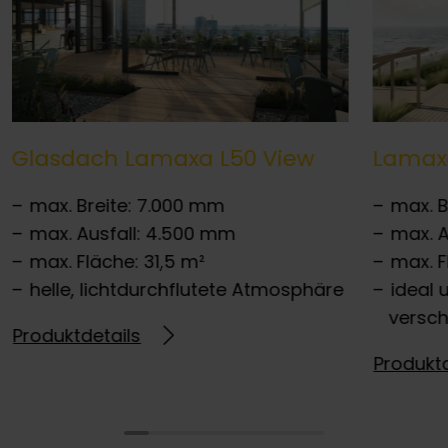
Glasdach Lamaxa L50 View
Lamaxa
max. Breite: 7.000 mm
max. B
max. Ausfall: 4.500 mm
max. A
max. Fläche: 31,5 m²
max. F
helle, lichtdurchflutete Atmosphäre
ideal 
versch
Produktdetails
Produktd