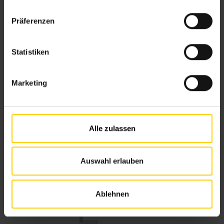
n
w
Präferenzen
i
l
l
Statistiken
i
g
Marketing
u
n
g
s
Alle zulassen
a
u
s
Auswahl erlauben
w
a
Ablehnen
h
l