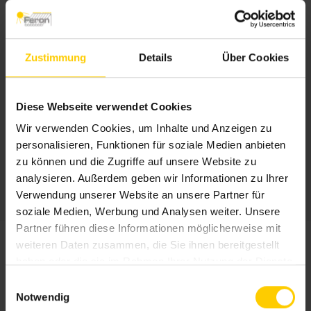
Neubau, Renovierung
Markisentuch
Zustimmung
Details
Über Cookies
WAREMA SecuTex-Gewebe A2, Acryl All
Weather, Acryl Standard, Screen, Soltis 92,
Diese Webseite verwendet Cookies
Twilight Pearl
Wir verwenden Cookies, um Inhalte und Anzeigen zu
personalisieren, Funktionen für soziale Medien anbieten
Montage
zu können und die Zugriffe auf unsere Website zu
Deckenmontage, Wandmontage
analysieren. Außerdem geben wir Informationen zu Ihrer
Verwendung unserer Website an unsere Partner für
soziale Medien, Werbung und Analysen weiter. Unsere
Partner führen diese Informationen möglicherweise mit
weiteren Daten zusammen, die Sie ihnen bereitgestellt
Details und Varianten
haben oder die sie im Rahmen Ihrer Nutzung der Dienste
gesammelt haben.
E
Notwendig
i