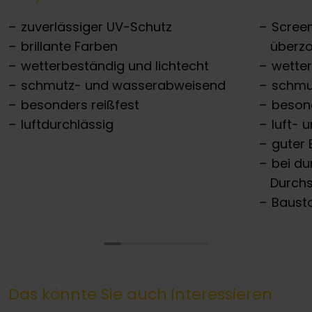
zuverlässiger UV-Schutz
Scree
brillante Farben
überz
wetterbeständig und lichtecht
wette
schmutz- und wasserabweisend
schmu
besonders reißfest
besond
luftdurchlässig
luft- 
guter 
bei du
Durchs
Bausto
Das könnte Sie auch interessieren