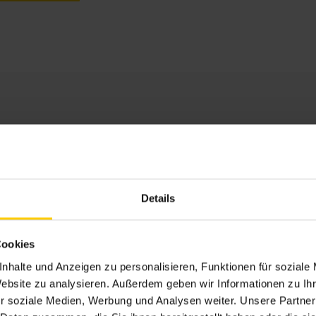
0 mm
0 mm
Details
²
Cookies
ZIP-Führung, Fallarm, Markisolette, Schienenführun
nhalte und Anzeigen zu personalisieren, Funktionen für soziale
r, WMS Funkmotor
Website zu analysieren. Außerdem geben wir Informationen zu I
r soziale Medien, Werbung und Analysen weiter. Unsere Partner