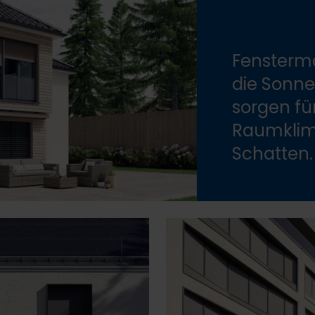
Fensterma
die Sonne
sorgen f
Raumklim
Schatten.