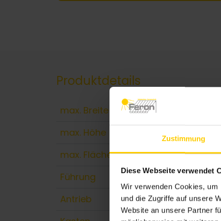
Produktdetails
max. Breite
400
max. Höhe
450
Zustimmung
max. Fläche
18 m
Diese Webseite verwendet 
Führung
easy
Wir verwenden Cookies, um I
Antrieb
Moto
und die Zugriffe auf unsere 
Website an unsere Partner fü