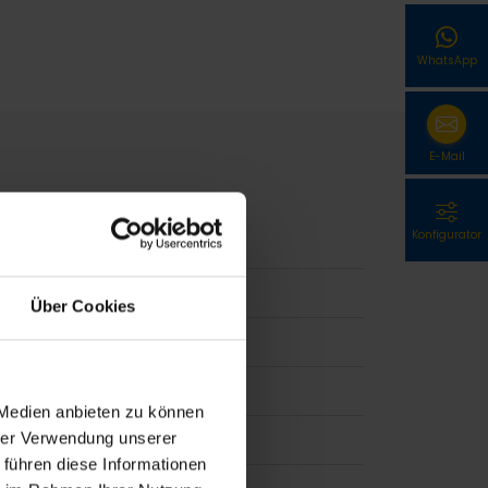
WhatsApp
E-Mail
Konfigurator
Über Cookies
g, Seilführung
 Medien anbieten zu können
hrer Verwendung unserer
 führen diese Informationen